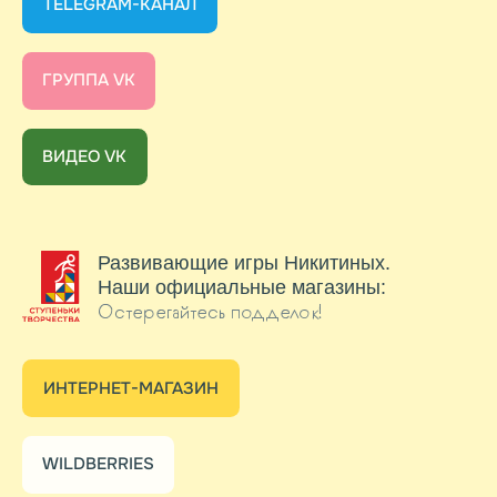
Здоровый образ
жизни — с чего
начать?
Предложения
работникам детских
садов
Наталья Абрамцева
Удивительная сказочница
с непростой судьбой
Питание и
культура еды
Л.А. Никитина
о раннем развитии