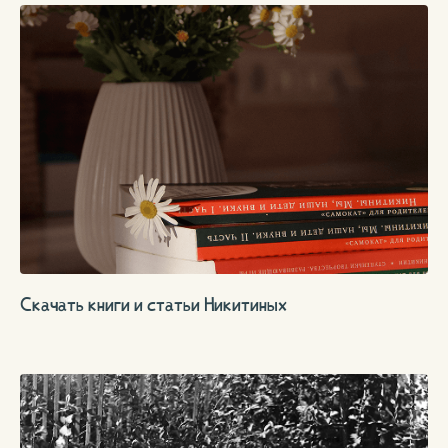
Скачать книги и статьи Никитиных
Мы на связи! Наши контакты:
info@igrynikitinyh.ru
+7 915 058 76 24
WHATSAPP