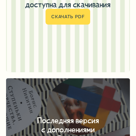
сохранении наследия В
книгой, книга называлась
родителей!
«Ступеньки творчества или
развивающие игры». Именно
тогда я поняла почему у меня
такое количество кубиков, почему
мама мне говорила, что они
волшебные и т. д. Сейчас мне 23.
Ольга
Некоторые мои родственники
11 Апрель, 2012
говорят, что это пустая трата
времени, средств и нервов,
не согласна с ними. Я понимаю,
что я должна дать возможность
своей дочери с раннего детства
открыть этот мир с разных точек
обозрения, помочь ей развиться
и физически, и интеллектуально,
и духовно. Это задача номер 1.
Моя мама меня поддерживает
в моих стремлениях. Это
ей в свое время подарили эту
книгу подруги. Интересно то, что
даже спустя столько времени
книга остается актуальной
и увлекательной. Так что буду
воспитывать дочь, держась правил
Б. П. Никитина, остается только