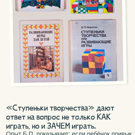
деятельности, не только в играх.
В книге Б.П. рассказывает о практическом
применении своей «развивающей»
педагогики, можно сказать, раскрывает
основы своей философии развивающего
общения с детьми.
Для будущих, молодых и опытных
родителей, которые хотят помочь детям
многому научиться и преодолеть школу,
не теряя способностей
и любознательности. Для воспитателей
и педагогов, которые хотят дать детям
универсальные навыки и развить
их творческие наклонности
в увлекательной форме и с максимальной
эффективностью.
«Ступеньки творчества» впервые
увидели свет в 1976 году.
Книга была ценна ещё и вот почему:
в советское время не было производства
игр, и люди сами мастерили их из дерева
и картона по описанным в ней схемам.
Там же публиковались и задания к играм.
Так что это ещё и полноценный учебник.
Книга издавалась и дополнялась много
раз, была переведена на английский,