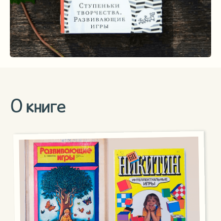
«Ступеньки творчества» дают
ответ на вопрос не только КАК
играть, но и ЗАЧЕМ играть.
Опыт Б.П. показывает: если ребёнок привык
к умственной нагрузке, он всю жизнь будет
её искать и получать от неё радость.
А это залог успеха в любой сфере