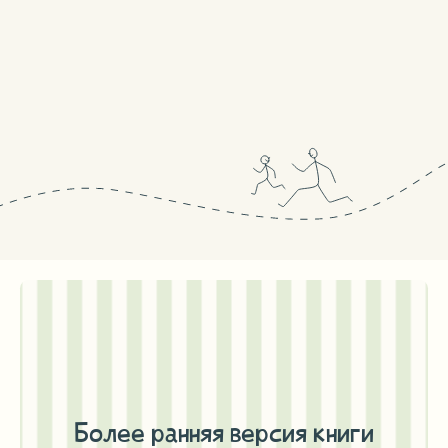
( ОТЗЫВЫ )
«Данная книга в первую
«Живем в Германии, и
очередь написана для
о методике и книгах 
самовоспитания родителей,
Nikitin-Material, кото
а потом уже для развития
очень популярны»
детей»
Спасибо за сайт. Живем 
Германии, и я узнали о 
Сколько себя помню, у нас дома
книгах через Nikitin-Mate
всегда было море книг. Читали
которые здесь очень поп
у нас все и всегда, даже кота
Жаль только книги нельз
Студентом назвали, т.к. любимым
Это здорово, что можно 
местом его были книжные полки.
здесь, но я бы с удоволь
И так однажды будучи 5-летним
книгу купила. Желаю ус
ребенком полезла за очередной