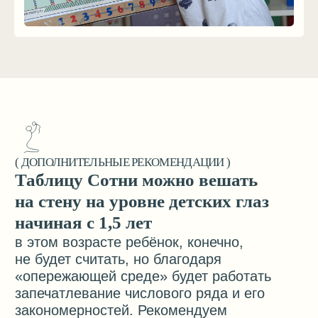
( ОТЗЫВЫ О НАС )
«Эта таблица для нас была
«Товар прекрасного
открытием»
качества»
Первую таблицу сотни и кубики
Умное, грамотно состав
Никитиных я купила еще 8 лет
пособие. Ребёнка очень
назад старшему сыну. Повесили
заинтересовала таблица,
на видном месте. Сын ее обожал.
постоянно с ней занимае
В итоге в три года выучил всю
За два месяца научился 
таблицу. Делали различные
до 100. Ребёнку 3 года. 