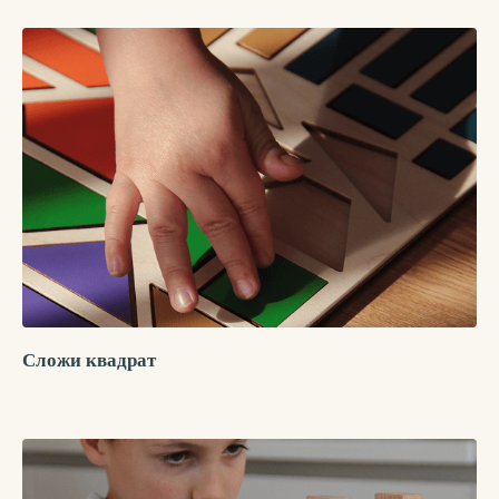
Мы на связи! Наши контакты:
info@igrynikitinyh.ru
+7 915 058 76 24
WHATSAPP
Ещё больше о воспитании, закаливании,
жизни с детьми и о развивающих играх:
Сложи квадрат
TELEGRAM-КАНАЛ
ГРУППА VK
ВИДЕО VK