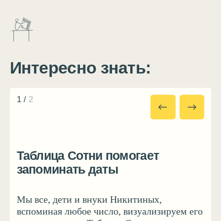
( ДОПОЛНИТЕЛЬНЫЕ РЕКОМЕНДАЦИИ )
Таблицу Сотни можно вешать
на стену на уровне детских глаз
начиная с 1,5 лет
в этом возрасте ребёнок, конечно,
не будет считать, но благодаря
«опережающей среде» будет работать
запечатлевание числового ряда и его
закономерностей. Рекомендуем
обращаться к Таблице сотни всякий
раз, когда говорим с малышом
о числах.
Таблица Сотни отлично
работает в паре с
Точечками
Это идеальный набор для обучения
малышей счёту.