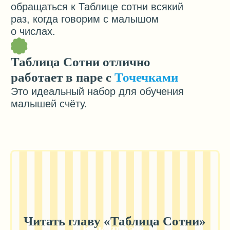
задания. Эта таблица для нас
семье Никитиных за пре
была открытием. Теперь второму
обучающий материал.
1,5 и я снова ее заказала. И
кубиками любят играть. И
радует, что вся продукция очень
качественная. Приятно брать в
руки.
Тамара К.
4 июля 2025
Ирина К.
6 сентября 2024