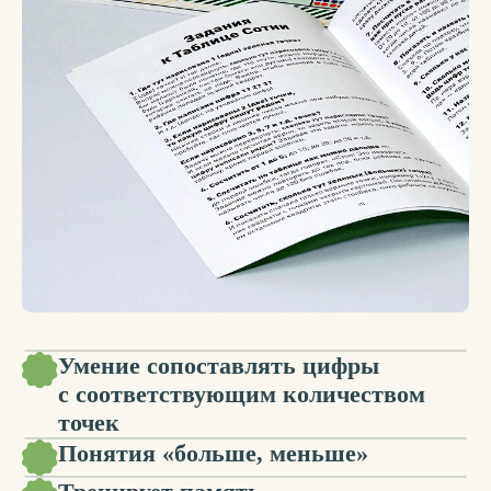
OZON
ИНТЕРНЕТ-МАГАЗИН
Интересно знать:
1 /
2
Таблица Сотни помогает
запоминать даты
Мы все, дети и внуки Никитиных,
вспоминая любое число, визуализируем его