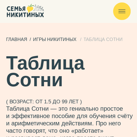
ГЛАВНАЯ
/
ИГРЫ НИКИТИНЫХ
/
ТАБЛИЦА СОТНИ
Таблица
Сотни
( ВОЗРАСТ: ОТ 1.5 ДО 99 ЛЕТ )
Таблица Сотни — это гениально простое
и эффективное пособие для обучения счёту
и арифметическим действиям. Про него
часто говорят, что оно «работает»
и развивает даже, когда просто висит
на стене. И это не шутка!
Главный секрет Таблицы Сотни —
наглядность! Это пособие визуализирует
числовой ряд от одного до ста, благодаря
чему ребёнок учится считать
не механически, а с пониманием