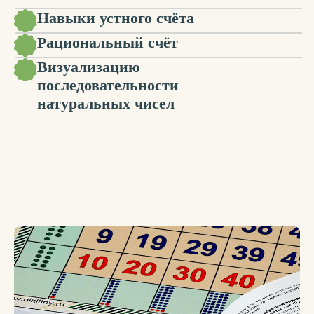
Умение сопоставлять цифры
с соответствующим количеством
точек
Понятия «больше, меньше»
Тренирует память
WILDBERRIES