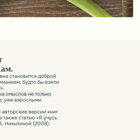
ся доброй
о бы взяли
 только
лыми
ерсии книг
ю «Я учусь
(2008).