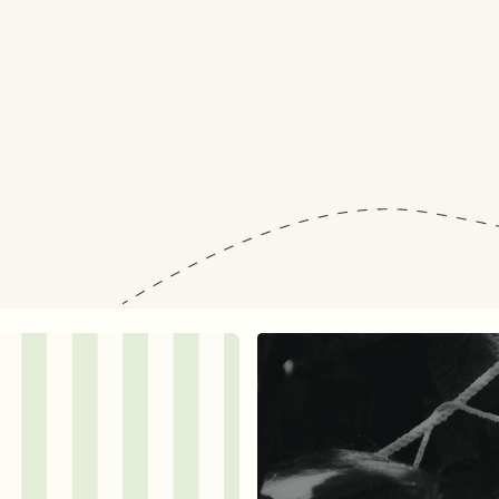
Последня
ги
с дополнениям
я
КУПИТЬ ПЕЧ