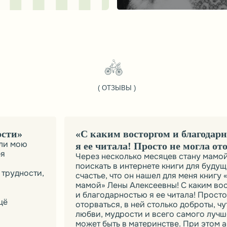
ю
я ее читала! Просто не могла оторваться.»
Через несколько месяцев стану мамой, попросила 
поискать в интернете книги для будущих мам, и как
ости,
счастье, что он нашел для меня книгу «Я учусь быть
мамой» Лены Алексеевны! С каким восторгом
и благодарностью я ее читала! Просто не могла
оторваться, в ней столько доброты, чуткости, поним
любви, мудрости и всего самого лучшего, что тольк
может быть в материнстве. При этом автор часто кр
к себе, приводит примеры из собственного опыта, к
поступки и отношение к детям были не совсем
правильными. А ведь для родителей так важно
анализировать свои действия, а порой и признават
ошибки. Так хочется дать своим детям то, чего мне 
очень не хватало в детстве! Всегда думала, что буду
воспитывать своих детей по-другому, и теперь, бла
Никитиным, я знаю КАК! Большое спасибо за это!
Юля
12 Декабрь, 2012