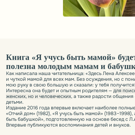
ига «Я учусь быть мамой» будет
лезна молодым мамам и бабушкам.
 написала наша читательница: «Здесь Лена Алексеевна становит
ткой мамой для всех мам. Без осуждения, но с пониманием, будт
руку в свою большую и сказали: у тебя получится!».
ересна она будет и опытным родителям —
для поиска смыслов не
ких, но и человеческих
, а также радости общения с уже взрос
ми.
ание 2016 года впервые включает наиболее полные авторские в
ий дом» (1982), «Я учусь быть мамой» (1983–1998), а также стать
 бабушкой», подготовленную на основе бесед с Л.А. Никитиной 
рвые публикуются воспоминания детей и внуков.