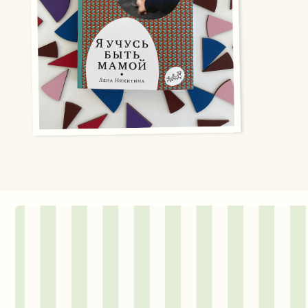
Более ранняя версия кни
доступна для скачивани
СКАЧАТЬ PDF