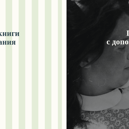
( ОТЗЫВЫ )
«С каким восторгом и благодарностью