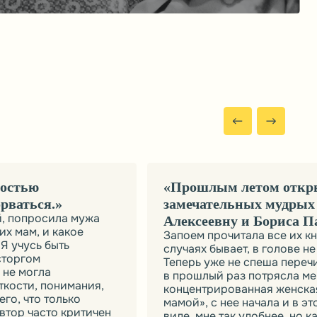
замечательных мудрых людей — Лену
мужа
Алексеевну и Бориса Павловича»
ое
Запоем прочитала все их книги, и как всегда в т
случаях бывает, в голове не так много задержал
Теперь уже не спеша перечитываю. Больше всег
в прошлый раз потрясла меня книга —
ания,
концентрированная женская мудрость — «Я учус
о
мамой», с нее начала и в этот раз. Читаю в эле
итичен
виде, мне так удобнее, но как хотелось бы подел
огда
и с близкими этой находкой.
ь
самой
Наталья
29 Июнь, 2014
годаря