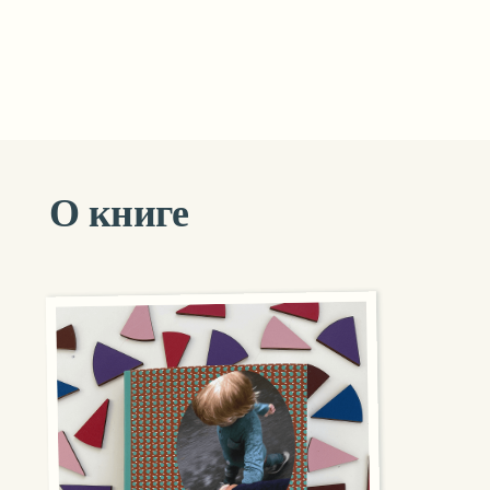
О книге
Кн
по
Как
и чу
мою 
Инт
женс
деть
Изд
«Отч
быть
Впе