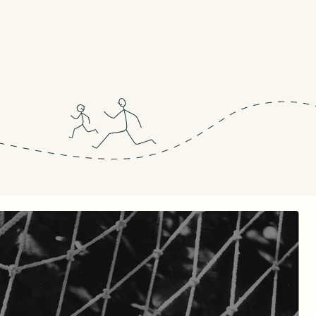
я версия
и от Самоката
АТНУЮ КНИГУ