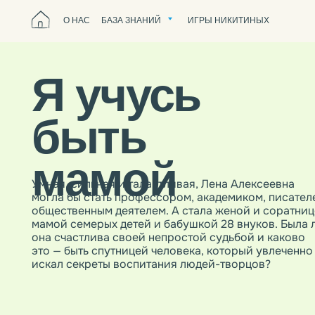
О НАС
БАЗА ЗНАНИЙ
ИГРЫ НИКИТИНЫХ
Я учусь
быть
мамой
Умная, сильная и талантливая, Лена Алексеевна
могла бы стать профессором, академиком, писателем,
общественным деятелем. А стала женой и соратницей,
мамой семерых детей и бабушкой 28 внуков. Была ли
она счастлива своей непростой судьбой и каково
это — быть спутницей человека, который увлеченно
искал секреты воспитания людей-творцов?