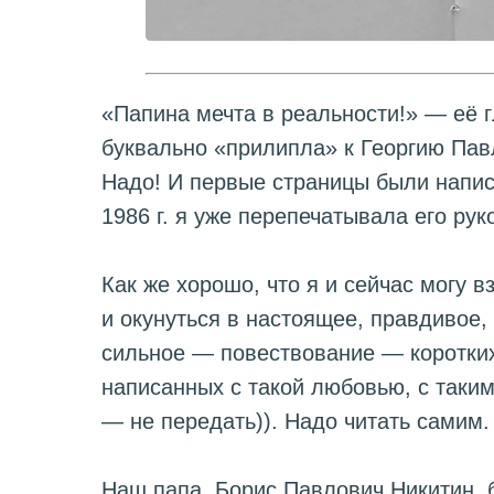
«Папина мечта в реальности!» — её г
буквально «прилипла» к Георгию Павл
Надо! И первые страницы были написа
1986 г. я уже перепечатывала его ру
Как же хорошо, что я и сейчас могу в
и окунуться в настоящее, правдивое,
сильное — повествование — коротких
написанных с такой любовью, с таки
— не передать)). Надо читать самим.
Наш папа, Борис Павлович Никитин, б