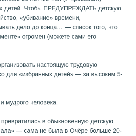
ых детей. Чтобы ПРЕДУПРЕЖДАТЬ детскую
яйство, «убивание» времени,
ывать дело до конца… — список того, что
менте» огромен (можете сами его
организовать настоящую трудовую
ко для «избранных детей» — за высоким 5-
( ДРУГОЕ ИЗ БАЗЫ ЗНАНИЙ )
ЛЮДИ-ПУТЕВОДИТЕЛИ
ОЖИДАНИЕ МАЛЫША
 и мудрого человека.
а превратилась в обыкновенную детскую
шала» — сама не была в Очёре больше 20-