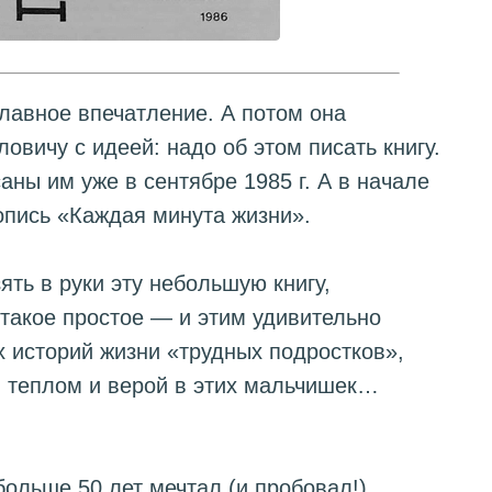
лавное впечатление. А потом она
овичу с идеей: надо об этом писать книгу.
ны им уже в сентябре 1985 г. А в начале
копись «Каждая минута жизни».
зять в руки эту небольшую книгу,
 такое простое — и этим удивительно
 историй жизни «трудных подростков»,
м теплом и верой в этих мальчишек…
ольше 50 лет мечтал (и пробовал!)