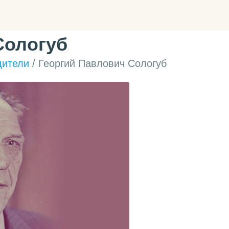
Сологуб
дители
/ Георгий Павлович Сологуб