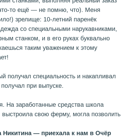
щими станками, выполняя реальный заказ
что‑то ещё — не помню, что). Меня
ило!) зрелище: 10-летний паренёк
одежда со специальными нарукавниками,
рным станком, и в его руках буквально
каешься таким уважением к этому
ет!
ый получал специальность и накапливал
 получал при выпуске.
ся. На заработанные средства школа
, выстроила свою ферму, могла позволить
 Никитина — приехала к нам в Очёр