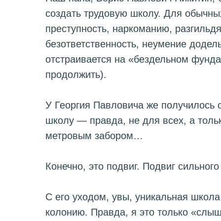
создать трудовую школу. Для обычн
преступность, наркоманию, разгильд
безответственность, неумение додел
отстраивается на «бездельном фунда
продолжить).
У Георгия Павловича же получилось 
школу — правда, не для всех, а толь
метровым забором…
ЗДОРОВЬЕ
ПРИНЦИПЫ РАЗВИТИЯ
КНИГИ И СТАТЬИ
Конечно, это подвиг. Подвиг сильного
С его уходом, увы, уникальная школ
колонию. Правда, я это только «слы