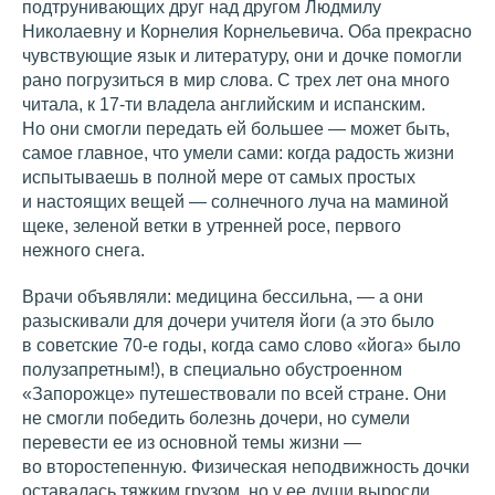
подтрунивающих друг над другом Людмилу
Николаевну и Корнелия Корнельевича. Оба прекрасно
чувствующие язык и литературу, они и дочке помогли
рано погрузиться в мир слова. С трех лет она много
читала, к 17-ти владела английским и испанским.
Но они смогли передать ей большее — может быть,
самое главное, что умели сами: когда радость жизни
испытываешь в полной мере от самых простых
и настоящих вещей — солнечного луча на маминой
щеке, зеленой ветки в утренней росе, первого
нежного снега.
Врачи объявляли: медицина бессильна, — а они
разыскивали для дочери учителя йоги (а это было
в советские 70-е годы, когда само слово «йога» было
полузапретным!), в специально обустроенном
«Запорожце» путешествовали по всей стране. Они
не смогли победить болезнь дочери, но сумели
перевести ее из основной темы жизни —
во второстепенную. Физическая неподвижность дочки
оставалась тяжким грузом, но у ее души выросли