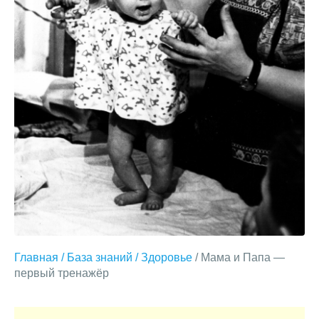
Главная
/
База знаний
/
Здоровье
/ Мама и Папа —
первый тренажёр